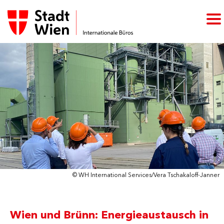
© WH International Services/Vera Tschakaloff-Janner
Wien und Brünn: Energieaustausch in