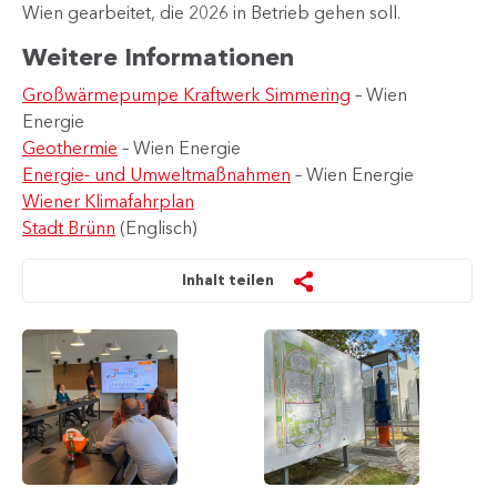
Wien gearbeitet, die 2026 in Betrieb gehen soll.
Weitere Informationen
Großwärmepumpe Kraftwerk Simmering
– Wien
Energie
Geothermie
– Wien Energie
Energie- und Umweltmaßnahmen
– Wien Energie
Wiener Klimafahrplan
Stadt Brünn
(Englisch)
Inhalt teilen
Präsentation
Geländeplan
zum
des
Kraftwerk
Kraftwerks
Simmering
Simmering
und
zu
den
Themen
Biomasse
und