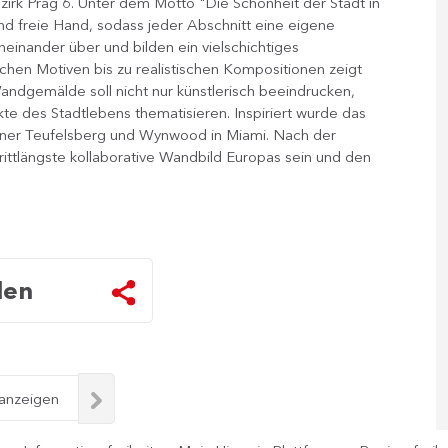
zirk Prag 6. Unter dem Motto "Die Schönheit der Stadt in
d freie Hand, sodass jeder Abschnitt eine eigene
ineinander über und bilden ein vielschichtiges
chen Motiven bis zu realistischen Kompositionen zeigt
andgemälde soll nicht nur künstlerisch beeindrucken,
e des Stadtlebens thematisieren. Inspiriert wurde das
iner Teufelsberg und Wynwood in Miami. Nach der
drittlängste kollaborative Wandbild Europas sein und den
len
 anzeigen