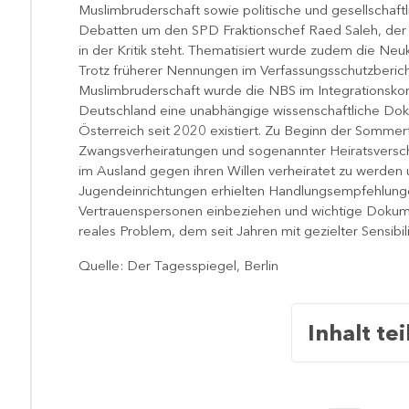
Muslimbruderschaft sowie politische und gesellschaft
Debatten um den SPD Fraktionschef Raed Saleh, der
in der Kritik steht. Thematisiert wurde zudem die Ne
Trotz früherer Nennungen im Verfassungsschutzberi
Muslimbruderschaft wurde die NBS im Integrationsko
Deutschland eine unabhängige wissenschaftliche Dokum
Österreich seit 2020 existiert. Zu Beginn der Sommer
Zwangsverheiratungen und sogenannter Heiratsversch
im Ausland gegen ihren Willen verheiratet zu werden 
Jugendeinrichtungen erhielten Handlungsempfehlungen 
Vertrauenspersonen einbeziehen und wichtige Dokumen
reales Problem, dem seit Jahren mit gezielter Sensibi
Quelle: Der Tagesspiegel, Berlin
Inhalt tei