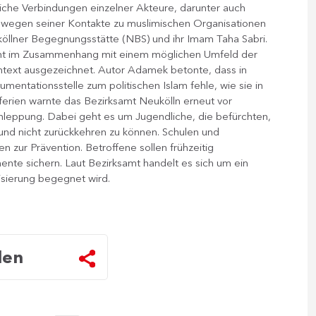
liche Verbindungen einzelner Akteure, darunter auch
 wegen seiner Kontakte zu muslimischen Organisationen
uköllner Begegnungsstätte (NBS) und ihr Imam Taha Sabri.
cht im Zusammenhang mit einem möglichen Umfeld der
ntext ausgezeichnet. Autor Adamek betonte, dass in
entationsstelle zum politischen Islam fehle, wie sie in
ferien warnte das Bezirksamt Neukölln erneut vor
leppung. Dabei geht es um Jugendliche, die befürchten,
und nicht zurückkehren zu können. Schulen und
zur Prävention. Betroffene sollen frühzeitig
te sichern. Laut Bezirksamt handelt es sich um ein
lisierung begegnet wird.
len