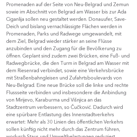
Promenaden auf der Seite von Neu-Belgrad und Zemun
sowie im Abschnitt von Belgrad am Wasser bis zur Ada
Ciganlija sollen neu gestaltet werden. Donauufer, Save-
Deich und bislang vernachlässigte Flächen werden in
Promenaden, Parks und Ra​dwege umgewandelt, mit
dem Ziel, Belgrad wieder stärker an seine Flüsse
anzubinden und den Zugang für die Bevölkerung zu
öffnen.​ Geplant sind zudem zwei Brücken, eine Fuß- und
Radwegbrücke, die den Turm in Belgrad am Wasser mit
dem Riesenrad verbindet, sowie eine Verkehrsbrücke
mit Straßenbahngleisen und Zufahrtsboulevards von
Neu-Belgrad. Eine neue Brücke soll die linke und rechte
Flussseite verbinden und insbesondere die Anbindung
von Mirijevo, Karaburma und Višnjica an das
Stadtzentrum verbessern, so Čučković. Dadurch wird
eine spürbare Entlastung des Innenstadtverkehrs
erwartet: Mehr als 30 Linien des öffentlichen Verkehrs
sollen künftig nicht mehr durch das Zentrum führen,
wodurch Staus und Umweltbelastungen reduziert