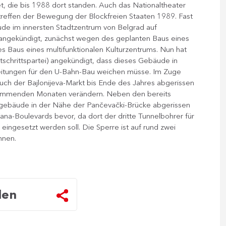
et, die bis 1988 dort standen. Auch das Nationaltheater
reffen der Bewegung der Blockfreien Staaten 1989. Fast
ude im innersten Stadtzentrum von Belgrad auf
angekündigt, zunächst wegen des geplanten Baus eines
 Baus eines multifunktionalen Kulturzentrums. Nun hat
schrittspartei) angekündigt, dass dieses Gebäude in
eitungen für den U-Bahn-Bau weichen müsse. Im Zuge
ch der Bajlonijeva-Markt bis Ende des Jahres abgerissen
 kommenden Monaten verändern. Neben den bereits
egebäude in der Nähe der Pančevački-Brücke abgerissen
a‑Boulevards bevor, da dort der dritte Tunnelbohrer für
ingesetzt werden soll. Die Sperre ist auf rund zwei
nnen.
len