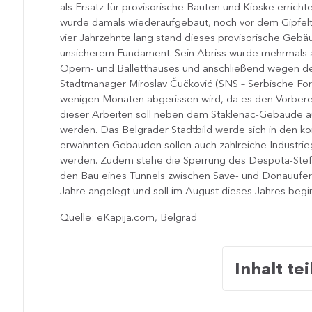
als Ersatz für provisorische Bauten und Kioske erricht
wurde damals wiederaufgebaut, noch vor dem Gipfelt
vier Jahrzehnte lang stand dieses provisorische Gebä
unsicherem Fundament. Sein Abriss wurde mehrmals 
Opern- und Balletthauses und anschließend wegen des
Stadtmanager Miroslav Čučković (SNS – Serbische Fort
wenigen Monaten abgerissen wird, da es den Vorber
dieser Arbeiten soll neben dem Staklenac-Gebäude au
werden. Das Belgrader Stadtbild werde sich in den
erwähnten Gebäuden sollen auch zahlreiche Industri
werden. Zudem stehe die Sperrung des Despota‑Stefan
den Bau eines Tunnels zwischen Save‑ und Donauufer e
Jahre angelegt und soll im August dieses Jahres begi
Quelle: eKapija.com, Belgrad
Inhalt tei