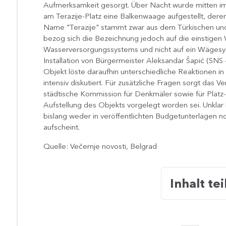
Aufmerksamkeit gesorgt. Über Nacht wurde mitten im
am Terazije-Platz eine Balkenwaage aufgestellt, dere
Name "Terazije"​ stammt zwar aus dem Türkischen und 
bezog sich die Bezeichnung jedoch auf die einstigen
Wasserversorgungssystems und nicht auf ein Wägesyste
Installation von Bürgermeister Aleksandar Šapić (SNS 
Objekt löste daraufhin unterschiedliche Reaktionen in
intensiv diskutiert. Für zusätzliche Fragen sorgt das Ve
städtische Kommission für Denkmäler sowie für Platz-
Aufstellung des Objekts vorgelegt worden sei. Unklar
bislang weder in veröffentlichten Budgetunterlagen n
aufscheint.​​
Quelle: Večernje novosti, Belgrad
Inhalt tei