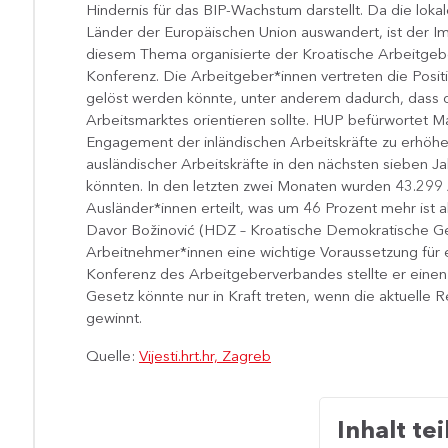
Hindernis für das BIP-Wachstum darstellt. Da die loka
Länder der Europäischen Union auswandert, ist der Imp
diesem Thema organisierte der Kroatische Arbeitge
Konferenz. Die Arbeitgeber*innen vertreten die Posit
gelöst werden könnte, unter anderem dadurch, dass 
Arbeitsmarktes orientieren sollte. HUP befürwortet 
Engagement der inländischen Arbeitskräfte zu erhöhen
ausländischer Arbeitskräfte in den nächsten sieben J
könnten. In den letzten zwei Monaten wurden 43.299
Ausländer*innen erteilt, was um 46 Prozent mehr ist al
Davor Božinović (HDZ – Kroatische Demokratische Ge
Arbeitnehmer*innen​ eine wichtige Voraussetzung für 
Konferenz des Arbeitgeberverbandes​ stellte er eine
Gesetz könnte nur in Kraft treten, wenn die aktuelle
gewinnt.​
Quelle:
Vijesti.hrt.hr, Zagreb
Inhalt tei