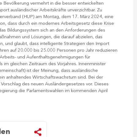
le Bevölkerung vermehrt in die besser entwickelten
ort ausländischer Arbeitskräfte unverzichtbar. Zu
berverband (HUP) am Montag, dem 17. März 2024, eine
ion, dass durch ein modernes Arbeitsgesetz diese Krise
das Bildungssystem sich an den Anforderungen des
Maßnahmen und Lösungen, die darauf abzielen, das
, und glaubt, dass intelligente Strategien den Import
ahren auf 20.000 bis 25.000 Personen pro Jahr reduzieren
 Arbeits- und Aufenthaltsgenehmigungen für
s im gleichen Zeitraum des Vorjahres. ​Innenminister
meinschaft) ist der Meinung, dass ausländische
ein anhaltendes Wirtschaftswachstum sind. Bei der
n Vorschlag des neuen Ausländergesetzes vor. Dieses
 Regierung die Parlamentswahlen im kommenden April ​
len