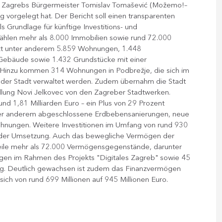
n Zagrebs Bürgermeister Tomislav Tomašević (Možemo!​–
vorgelegt hat. Der Bericht soll einen transparenten
 Grundlage für künftige Investitions- und
hlen mehr als 8.000 Immobilien sowie rund 72.000
zt unter anderem 5.859 Wohnungen, 1.448
 Gebäude sowie 1.432 Grundstücke mit einer
 Hinzu kommen 314 Wohnungen in Podbrežje, die sich im
der Stadt verwaltet werden. Zudem übernahm die Stadt
lung Novi Jelkovec von den Zagreber Stadtwerken.
nd 1,81 Milliarden Euro – ein Plus von 29 Prozent
nter anderem abgeschlossene Erdbebensanierungen, neue
hnungen. Weitere Investitionen im Umfang von rund 930
g oder Umsetzung. Auch das bewegliche Vermögen der
weile mehr als 72.000 Vermögensgegenstände, darunter
gen im Rahmen des Projekts "Digitales Zagreb" sowie 45
ung. Deutlich gewachsen ist zudem das Finanzvermögen
ch von rund 699 Millionen auf 945 Millionen Euro.​