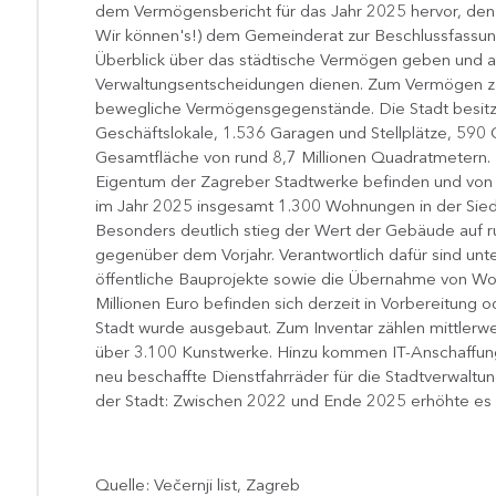
dem Vermögensbericht für das Jahr 2025 hervor, de
Wir können's!) dem Gemeinderat zur Beschlussfassung 
Überblick über das städtische Vermögen geben und als
Verwaltungsentscheidungen dienen. Zum Vermögen zä
bewegliche Vermögensgegenstände. Die Stadt besit
Geschäftslokale, 1.536 Garagen und Stellplätze, 590
Gesamtfläche von rund 8,7 Millionen Quadratmetern.
Eigentum der Zagreber Stadtwerke befinden und von 
im Jahr 2025 insgesamt 1.300 Wohnungen in der Sied
Besonders deutlich stieg der Wert der Gebäude auf ru
gegenüber dem Vorjahr. Verantwortlich dafür sind u
öffentliche Bauprojekte sowie die Übernahme von Wo
Millionen Euro befinden sich derzeit in Vorbereitun
Stadt wurde ausgebaut. Zum Inventar zählen mittler
über 3.100 Kunstwerke. Hinzu kommen IT-Anschaffun
neu beschaffte Dienstfahrräder für die Stadtverwalt
der Stadt: Zwischen 2022 und Ende 2025 erhöhte es si
Quelle: Večernji list, Zagreb