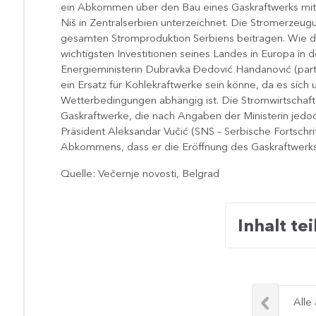
ein Abkommen über den Bau eines Gaskraftwerks mit
Niš in Zentralserbien unterzeichnet. Die Stromerzeug
gesamten Stromproduktion Serbiens beitragen. Wie der
wichtigsten Investitionen seines Landes in Europa in 
Energieministerin Dubravka Đedović Handanović (parte
ein Ersatz für Kohlekraftwerke sein könne, da es sich 
Wetterbedingungen abhängig ist. Die Stromwirtschaft 
Gaskraftwerke, die nach Angaben der Ministerin jedoch
Präsident Aleksandar Vučić (SNS – Serbische Fortschri
Abkommens, dass er die Eröffnung des Gaskraftwerks
Quelle: Večernje novosti, Belgrad
Inhalt tei
Alle