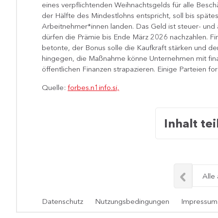
eines verpflichtenden Weihnachtsgelds für alle Besch
der Hälfte des Mindestlohns entspricht, soll bis spä
Arbeitnehmer*innen landen. Das Geld ist steuer- und
dürfen die Prämie bis Ende März 2026 nachzahlen. Fi
betonte, der Bonus solle die Kaufkraft stärken und d
hingegen, die Maßnahme könne Unternehmen mit finanz
öffentlichen Finanzen strapazieren. Einige Parteien fo
Quelle:
forbes.n1info.si,
Inhalt tei
Alle
Datenschutz
Nutzungsbedingungen
Impressum