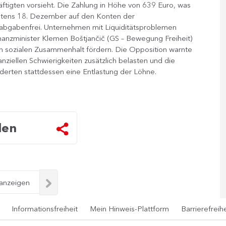
äftigten vorsieht. Die Zahlung in Höhe von 639 Euro, was
testens 18. Dezember auf den Konten der
 abgabenfrei. Unternehmen mit Liquiditätsproblemen
nanzminister Klemen Boštjančič (GS – Bewegung Freiheit)
en sozialen Zusammenhalt fördern. Die Opposition warnte
iellen Schwierigkeiten zusätzlich belasten und die
rderten stattdessen eine Entlastung der Löhne.​
len
 anzeigen
Informationsfreiheit
Mein Hinweis-Plattform
Barrierefreihe