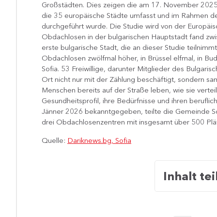
Großstädten. Dies zeigen die am 17. November 2025 ve
die 35 europäische Städte umfasst und im Rahmen de
durchgeführt wurde. Die Studie wird von der Europäi
Obdachlosen in der bulgarischen Hauptstadt fand zwis
erste bulgarische Stadt, die an dieser Studie teilnimmt
Obdachlosen zwölfmal höher, in Brüssel elfmal, in Bud
Sofia. 53 Freiwillige, darunter Mitglieder des Bulgar
Ort nicht nur mit der Zählung beschäftigt, sondern sa
Menschen bereits auf der Straße leben, wie sie verteil
Gesundheitsprofil, ihre Bedürfnisse und ihren berufl
Jänner 2026 bekanntgegeben, teilte die Gemeinde Sofi
drei Obdachlosenzentren mit insgesamt über 500 Plätz
Quelle:
Dariknews.bg, Sofia
Inhalt tei