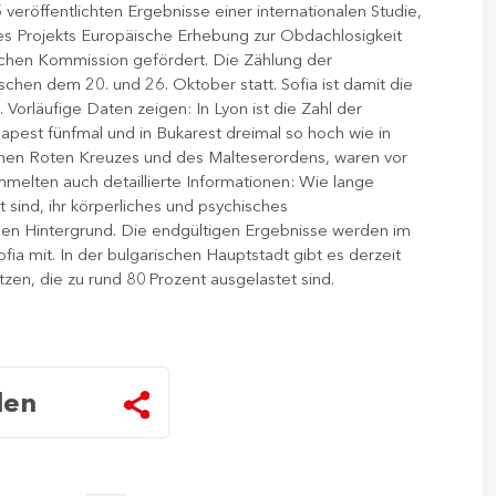
röffentlichten Ergebnisse einer internationalen Studie,
s Projekts Europäische Erhebung zur Obdachlosigkeit
schen Kommission gefördert. Die Zählung der
chen dem 20. und 26. Oktober statt. Sofia ist damit die
. Vorläufige Daten zeigen: In Lyon ist die Zahl der
apest fünfmal und in Bukarest dreimal so hoch wie in
ischen Roten Kreuzes und des Malteserordens, waren vor
mmelten auch detaillierte Informationen: Wie lange
t sind, ihr körperliches und psychisches
ichen Hintergrund. Die endgültigen Ergebnisse werden im
a mit. In der bulgarischen Hauptstadt gibt es derzeit
en, die zu rund 80 Prozent ausgelastet sind.
len