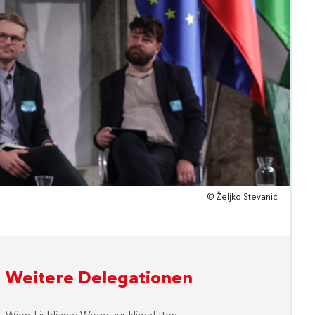
© Željko Stevanić
Weitere Delegationen
Wien-Ljubljana: Wege zur klimafitten