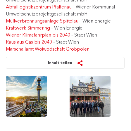
Abfalllogistikzentrum Pfaffenau
– Wiener Kommunal-
Umweltschutzprojektgesellschaft mbH
Müllverbrennungsanlage Spittelau
– Wien Energie
Kraftwerk Simmering
– Wien Energie
Wiener Klimafahrplan bis 2040
– Stadt Wien
Raus aus Gas bis 2040
– Stadt Wien
Marschallamt Woiwodschaft Großpolen
Inhalt teilen
Müllverbrennungsanlage
Die
Spittelau
Delegation
und
aus
Blick
Großpolen
über
vor
Wien
der
bei
MVA
Sonnenuntergang
Spittelau