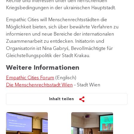
Rechte und Interessen unter den herrschenden
Kriegsbedingungen in der ukrainischen Hauptstadt.
Empathic Cities will Menschenrechtsstädten die
Möglichkeit bieten, sich über bewährte Verfahren zu
informieren und neue Bereiche der internationalen
Zusammenarbeit zu entdecken. Initiatorin und
Organisatorin ist Nina Gabryś, Bevollmächtigte für
Gleichstellungspolitik der Stadt Krakau.
Weitere Informationen
Empathic Cities Forum
(Englisch)
Die Menschenrechtsstadt Wien
– Stadt Wien
Inhalt teilen
Menschenrechtsbeauftragte
Nina
Shams
Gabryś,
Asadi
Krakauer
referiert
Bevollmächtigte
über
für