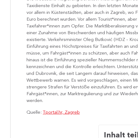
Taxidienste Einhalt zu gebieten. In den letzten Mon
vor allem in Küstenstädten, aber auch in Zagreb, wo
Euro berechnet wurden. Vor allem Tourist*innen, aber 
Taxifahrer*innen zum Opfer. Die Marktliberalisierung
einer Zunahme von Beschwerden und häufigen Missbr
existierte. Verkehrsminister Oleg Butković (HDZ – Kr
Einführung eines Höchstpreises für Taxifahrten an u
müsse, um Fahrgäst*innen zu schützen, aber auch Fah
hinaus ist die Einführung spezieller Nummernschilder m
kennzeichnen und die Kontrolle erleichtern. Unterstütz
und Dubrovnik, die seit Langem darauf hinweisen, das
Wettbewerb warnen. Es wird vorgeschlagen, einen Mind
strengere Strafen für Verstöße einzuführen. Es wird 
Fahrgäst*innen, zur Marktregulierung und zur Wiederh
werden.
Quelle:
Tportal.hr, Zagreb
Inhalt tei