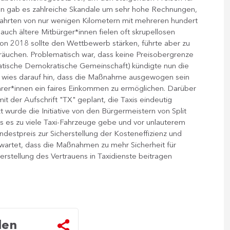
aten gab es zahlreiche Skandale um sehr hohe Rechnungen,
 Fahrten von nur wenigen Kilometern mit mehreren hundert
auch ältere Mitbürger*innen fielen oft skrupellosen
 von 2018 sollte den Wettbewerb stärken, führte aber zu
äuchen. Problematisch war, dass keine Preisobergrenze
oatische Demokratische Gemeinschaft) kündigte nun die
nd wies darauf hin, dass die Maßnahme ausgewogen sein
rer*innen ein faires Einkommen zu ermöglichen. Darüber
it der Aufschrift "TX" geplant, die Taxis eindeutig
t wurde die Initiative von den Bürgermeistern von Split
s es zu viele Taxi-Fahrzeuge gebe und vor unlauterem
estpreis zur Sicherstellung der Kosteneffizienz und
erwartet, dass die Maßnahmen zu mehr Sicherheit für
erstellung des Vertrauens in Taxidienste beitragen
len