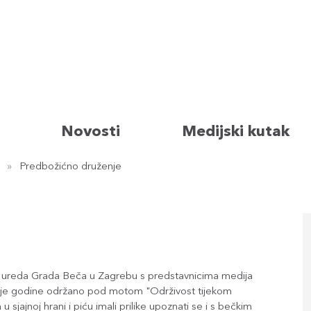
Novosti
Medijski kutak
Predbožićno druženje
 ureda Grada Beča u Zagrebu s predstavnicima medija
ve je godine održano pod motom "Održivost tijekom
 sjajnoj hrani i piću imali prilike upoznati se i s bečkim