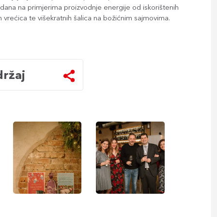
ana na primjerima proizvodnje energije od iskorištenih
h vrećica te višekratnih šalica na božićnim sajmovima.
držaj
Primjeri
Voditelj
bečkih
ureda
mjera
s
za
grupom
smanjenje
gostiju
otpada
tijekom
božićnih
blagdana