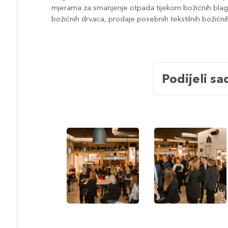
mjerama za smanjenje otpada tijekom božićnih blagd
božićnih drvaca, prodaje posebnih tekstilnih božićni
Podijeli sa
Pozdravni
Gosti
govor
u
voditelja
razgovoru
ureda
i
publika