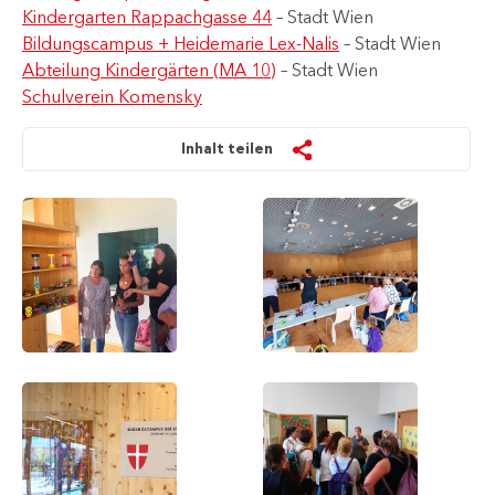
Kindergarten Rappachgasse 44
– Stadt Wien
Bildungscampus + Heidemarie Lex-Nalis
– Stadt Wien
Abteilung Kindergärten (MA 10)
– Stadt Wien
Schulverein Komensky
Inhalt teilen
Die
Prager
Abteilung
Expert*innen
Kindergärten
besuchten
(MA
den
10)
Bildungscampus+
führte
eine
Prager
Delegation
durch
den
Bildungscampus+
Eingang
Die
zum
Direktorin
"Bildungscampus+
des
Heidemarie
Komenský
Lex-
Kindergartens
Nalis"
gab
eine