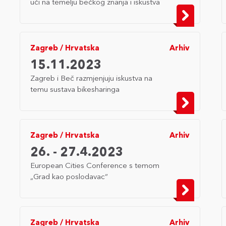
uči na temelju bečkog znanja i iskustva
Zagreb
/
Hrvatska
Arhiv
15.11.2023
Zagreb i Beč razmjenjuju iskustva na
temu sustava bikesharinga
Zagreb
/
Hrvatska
Arhiv
26. - 27.4.2023
European Cities Conference s temom
„Grad kao poslodavac“
Zagreb
/
Hrvatska
Arhiv