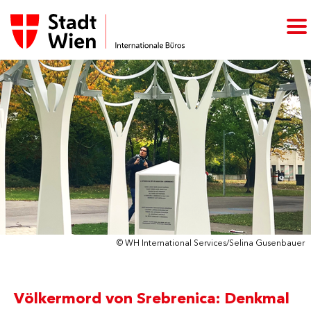
© WH International Services/Selina Gusenbauer
Völkermord von Srebrenica: Denkmal