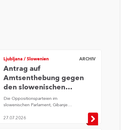
Ljubljana
/
Slowenien
ARCHIV
Antrag auf
Amtsenthebung gegen
den slowenischen
Parlamentspräsidenten
Die Oppositionsparteien im
slowenischen Parlament, Gibanje
Svoboda (Bewegung Freiheit), SD
(Sozialdemokraten) und Levica (Die
27.07.2026
Linke), haben die Amtsenthebung von