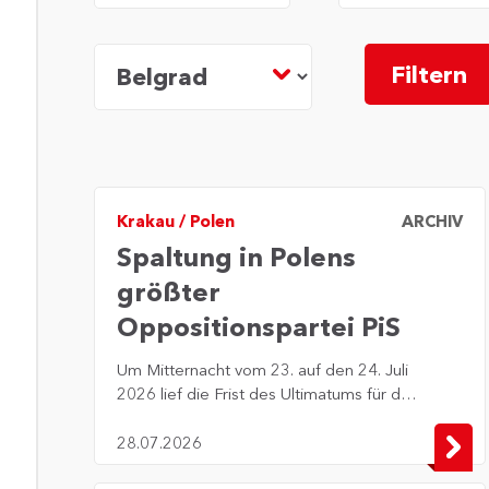
Stadt
Filtern
Krakau
/
Polen
ARCHIV
Spaltung in Polens
größter
Oppositionspartei PiS
Um Mitternacht vom 23. auf den 24. Juli
2026 lief die Frist des Ultimatums für die
Anhänger*innen des ehemaligen
Premierministers Mateusz Morawiecki
28.07.2026
(PiS – Recht und Gerechtigkeit) ab, die