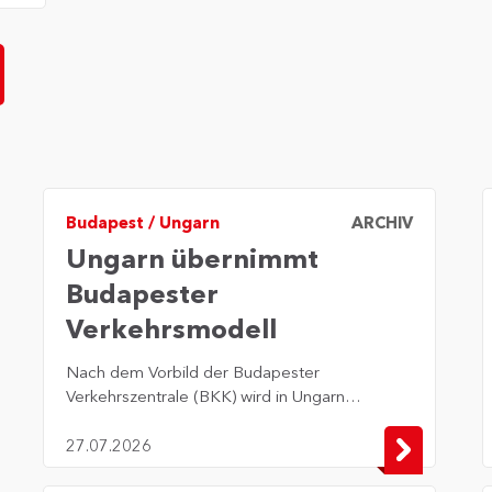
Budapest
/
Ungarn
ARCHIV
Ungarn übernimmt
Budapester
Verkehrsmodell
​Nach dem Vorbild der Budapester
Verkehrszentrale (BKK) wird in Ungarn
eine landesweite Verkehrsgesellschaft
gegründet. Das Parlament hat die dafür
27.07.2026
notwendige Gesetzesänderung bereits