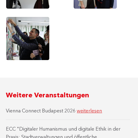
Statistik
Wissenschaft
des
Dušanka
Kantons
Bošković
Sarajevo
Interaktiver
Ausklang
des
After-
Work-
Treffens
Weitere Veranstaltungen
Vienna Connect Budapest 2026
weiterlesen
ECC "Digitaler Humanismus und digitale Ethik in der
Praxis: Stadtverwaltungen und öffentliche